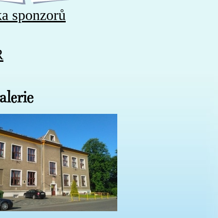
ka sponzorů
R