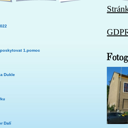
Strán
2022
GDP
i poskytovat 1.pomoc
a Dukle
rku
r Dalí