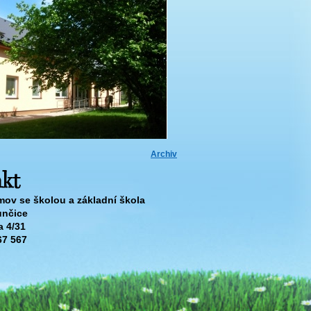
Archiv
ov se školou a základní škola
unčice
 4/31
67 567