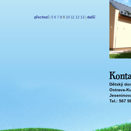
přechozí
|
5
6
7
8
9
10
11
12
13
|
další
Dětský dom
Ostrava-K
Jeseninova
Tel.: 567 5