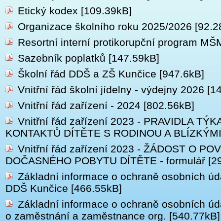
Etický kodex
[109.39kB]
Organizace školního roku 2025/2026
[92.2
Resortní interní protikorupční program M
Sazebník poplatků
[147.59kB]
Školní řád DDŠ a ZŠ Kunčice
[947.6kB]
Vnitřní řád školní jídelny - výdejny 2026
[14
Vnitřní řád zařízení - 2024
[802.56kB]
Vnitřní řád zařízení 2023 - PRAVIDLA TÝK
KONTAKTŮ DÍTĚTE S RODINOU A BLÍZKÝM
Vnitřní řád zařízení 2023 - ŽÁDOST O PO
DOČASNÉHO POBYTU DÍTĚTE - formulář
[2
Základní informace o ochraně osobních úda
DDŠ Kunčice
[466.55kB]
Základní informace o ochraně osobních úd
o zaměstnání a zaměstnance org.
[540.77kB]