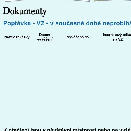
Poptávka - VZ - v současné době neprobíh
Datum
Internetový odka
Název zakázky
Vyvěšeno do
vyvěšení
na VZ
K přečtení jsou v návštěvní místnosti nebo na vyžá