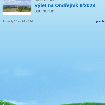
Výlet na Ondřejník 8/2023
890 m.n.m.
Aktuality
16
až
20
z
324
přecho